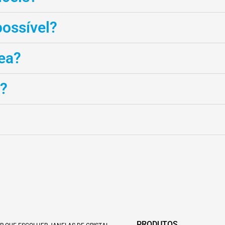
possível?
ea?
a?
PRODUTOS