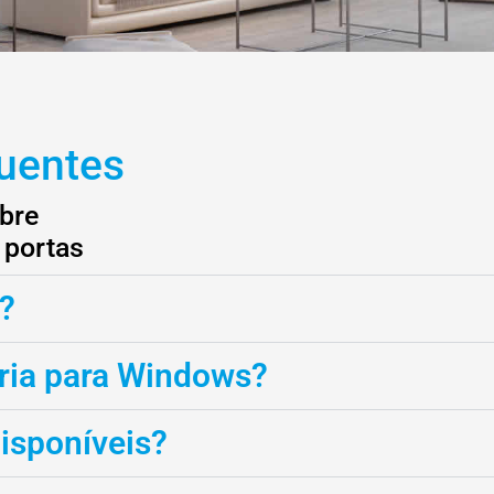
uentes
bre
 portas
?
tria para Windows?
disponíveis?