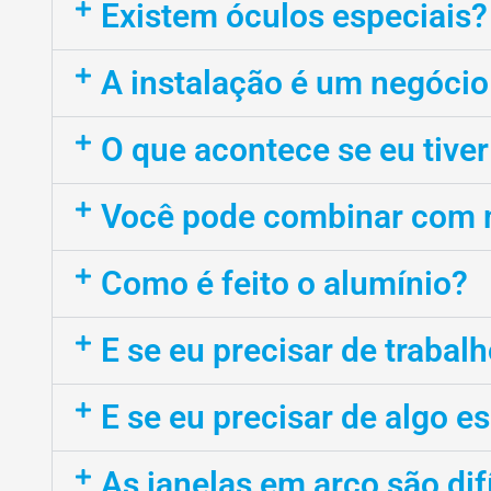
Existem óculos especiais?
A instalação é um negóci
O que acontece se eu tive
Você pode combinar com m
Como é feito o alumínio?
E se eu precisar de traba
E se eu precisar de algo e
As janelas em arco são dif