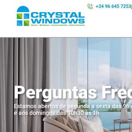
+34 96 645 7253
Perguntas Fre
Estamos abertos de segunda a sexta das 9h 
e aos domingos das 10h30 às 1h