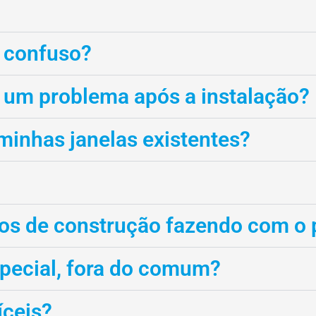
o confuso?
r um problema após a instalação?
inhas janelas existentes?
lhos de construção fazendo com o
special, fora do comum?
íceis?