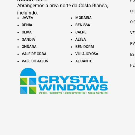
PO
Abrangemos a área norte da Costa Blanca,
ES
incluindo:
JAVEA
MORAIRA
O 
DENIA
BENISSA
OLIVA
CALPE
VE
GANDIA
ALTEA
PV
ONDARA
BENIDORM
VALE DE ORBA
VILLAJOYOSA
ES
VALE DO JALON
ALICANTE
PE